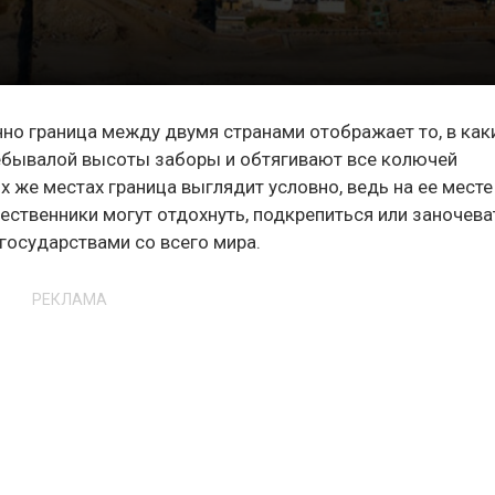
нно граница между двумя странами отображает то, в как
небывалой высоты заборы и обтягивают все колючей
х же местах граница выглядит условно, ведь на ее месте
шественники могут отдохнуть, подкрепиться или заночева
государствами со всего мира.
РЕКЛАМА