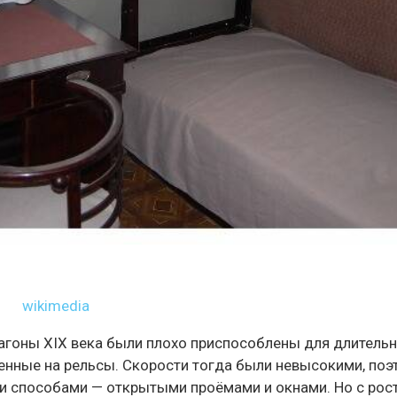
wikimedia
гоны XIX века были плохо приспособлены для длитель
енные на рельсы. Скорости тогда были невысокими, поэ
и способами — открытыми проёмами и окнами. Но с рос