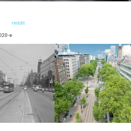
reddit
020-е