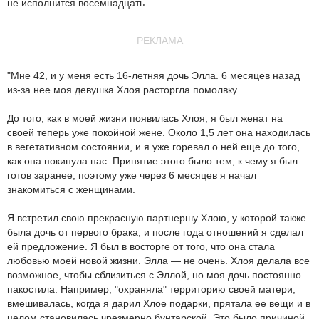
не исполнится восемнадцать.
РЕКЛАМА
"Мне 42, и у меня есть 16-летняя дочь Элла. 6 месяцев назад
из-за нее моя девушка Хлоя расторгла помолвку.
До того, как в моей жизни появилась Хлоя, я был женат на
своей теперь уже покойной жене. Около 1,5 лет она находилась
в вегетативном состоянии, и я уже горевал о ней еще до того,
как она покинула нас. Принятие этого было тем, к чему я был
готов заранее, поэтому уже через 6 месяцев я начал
знакомиться с женщинами.
Я встретил свою прекрасную партнершу Хлою, у которой также
была дочь от первого брака, и после года отношений я сделал
ей предложение. Я был в восторге от того, что она стала
любовью моей новой жизни. Элла — не очень. Хлоя делала все
возможное, чтобы сблизиться с Эллой, но моя дочь постоянно
пакостила. Например, "охраняла" территорию своей матери,
вмешивалась, когда я дарил Хлое подарки, прятала ее вещи и в
целом становилась чрезмерно бунтарской. Это было причиной