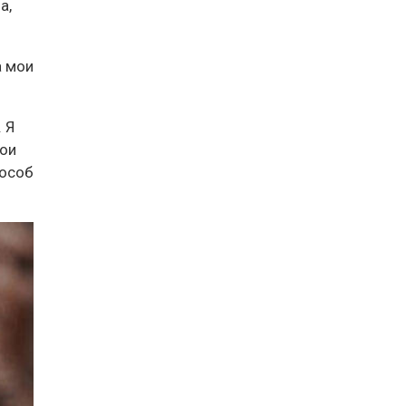
а,
а мои
 Я
мои
пособ