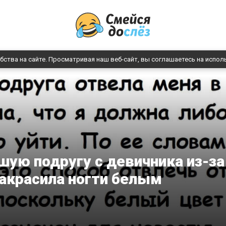
бства на сайте. Просматривая наш веб-сайт, вы соглашаетесь на испол
шую подругу с девичника из-за
 накрасила ногти белым