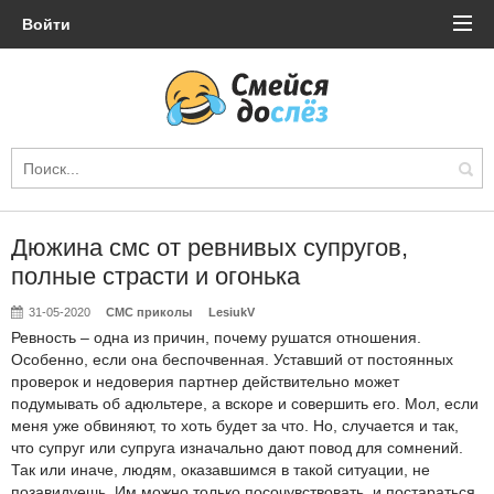
Войти
Дюжина смс от ревнивых супругов,
полные страсти и огонька
31-05-2020
СМС приколы
LesiukV
Ревность – одна из причин, почему рушатся отношения.
Особенно, если она беспочвенная. Уставший от постоянных
проверок и недоверия партнер действительно может
подумывать об адюльтере, а вскоре и совершить его. Мол, если
меня уже обвиняют, то хоть будет за что. Но, случается и так,
что супруг или супруга изначально дают повод для сомнений.
Так или иначе, людям, оказавшимся в такой ситуации, не
позавидуешь. Им можно только посочувствовать, и постараться