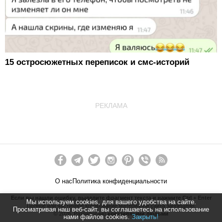
15 остросюжетных переписок и смс-историй
РЕКЛАМА
О нас
Политика конфиденциальности
Если вы нашли ошибку, выделите фрагмент текста и нажмите Ctrl + Enter
Мы используем cookies, для вашего удобства на сайте.
Полное или частичное копирование материалов сайта запрещено.
Просматривая наш веб-сайт, вы соглашаетесь на использование
©
2026
. Разработано
креативными людьми
нами файлов cookies.
Закрыть!