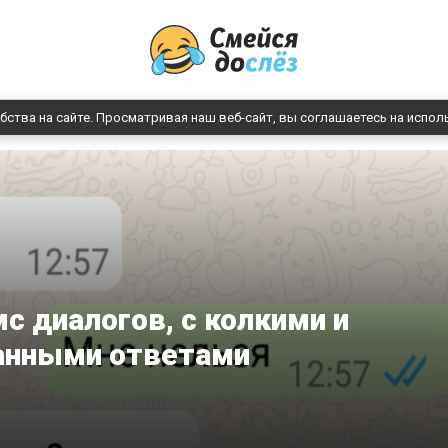
бства на сайте. Просматривая наш веб-сайт, вы соглашаетесь на испол
с диалогов, с колкими и
анными ответами