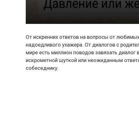
От искренних ответов на вопросы от любимых
надоедливого ухажера. От диалогов с родит
мире есть миллион поводов завязать диалог в
искрометной шуткой или неожиданным ответо
собеседнику.