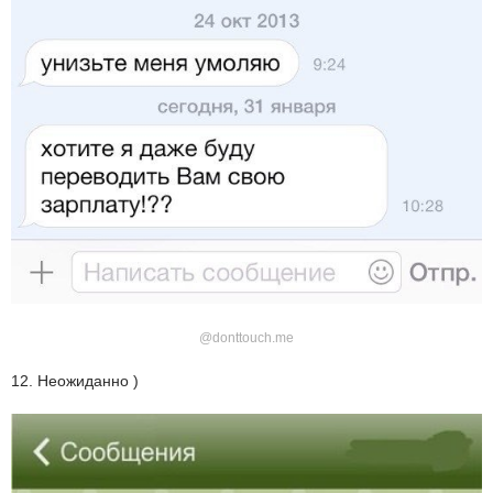
@donttouch.me
12. Неожиданно )