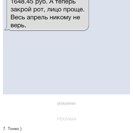
@SkyWriter
РЕКЛАМА
7. Тонко )