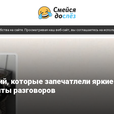
бства на сайте. Просматривая наш веб-сайт, вы соглашаетесь на испол
й, которые запечатлели яркие
ты разговоров