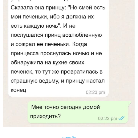
пикабу