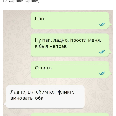
10. Сарказм-сарказм)