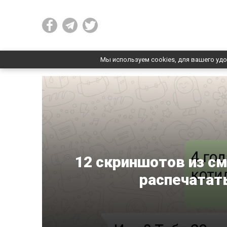
Мы используем cookies, для вашего удо
12 скриншотов из см
распечатать