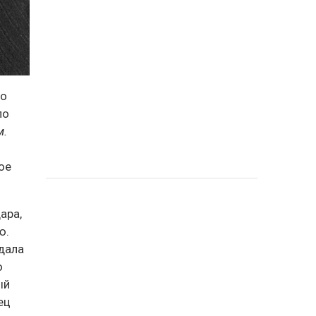
но
по
м.
ое
ара,
ю.
одала
о
ый
ец