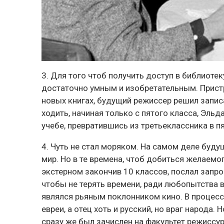
3. Для того чтоб получить доступ в библиоте
достаточно умным и изобретательным. Прист
новых книгах, будущий режиссер решил запис
ходить, начиная только с пятого класса, Эльд
учебе, превратившись из третьеклассника в п
4. Чуть не стал моряком.
На самом деле будущ
мир. Но в те времена, чтоб добиться желаем
экстерном закончив 10 классов, послал запр
чтобы не терять времени, ради любопытства в
являлся рьяным поклонником кино. В процесс
евреи, а отец хоть и русский, но враг народа
сразу же был зачислен на факультет режиссу