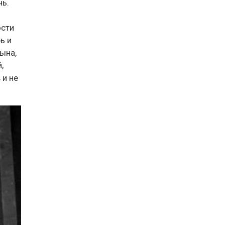
чь.
ости
ь и
ына,
,
 и не