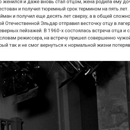
 женился и даже вновь стал отцом, жена родила ему до
рестован и получил тюремный срок термином на пять лет.
ойман и получил еще десять лет сверху, а в общей сложн
й Отечественной Эльдар отправил весточку отцу в лагер
еверных пейзажей. В 1960-х состоялась встреча отца и с
 словам режиссера, на встречу пришел совершенно чужой
ый так и не смог вернуться к нормальной жизни потеряв