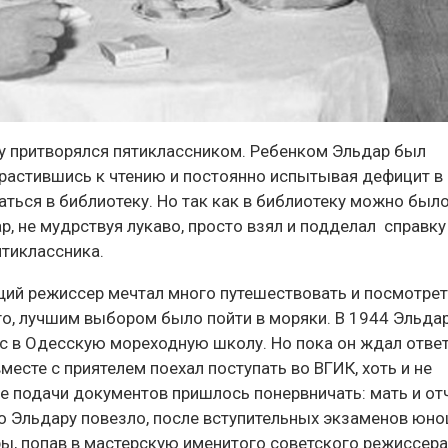
ку притворялся пятиклассником.
Ребенком Эльдар был
растившись к чтению и постоянно испытывая дефицит в
аться в библиотеку. Но так как в библиотеку можно был
ар, не мудрствуя лукаво, просто взял и подделал справку
ятиклассника.
ий режиссер мечтал много путешествовать и посмотрет
ого, лучшим выбором было пойти в моряки. В 1944 Эльда
ос в Одесскую мореходную школу. Но пока он ждал ответ
месте с приятелем поехал поступать во ВГИК, хоть и не
е подачи документов пришлось понервничать: мать и от
. Но Эльдару повезло, после вступительных экзаменов юн
ры, попав в мастерскую именитого советского режиссера