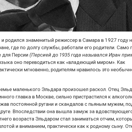
 и родился знаменитый режиссер в Самара в 1927 году 
ане, где по долгу службы, работали его родители. Само 
е для Персии
(Персией до 1935 года назывался Иран при
 языка оно переводиться как «владеющий миром». Как
актически мгновенно, родителям нравилось это необычн
 семье маленького Эльдара произошел раскол. Отец Эльд
нного главка в Москве, сильно пристрастился к алкогол
ержав постоянной ругани и скандалов с пьяным мужем, п
одруге. Впоследствии она вышла замуж за вдовствующег
тнего возраста Эльдаром стал заниматься отчим, котор
лотой и вниманием, практически как к родному сыну. От