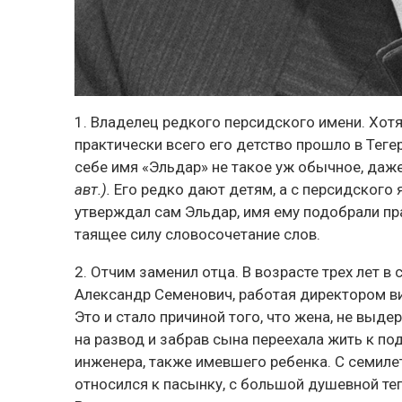
1. Владелец редкого персидского имени.
Хотя
практически всего его детство прошло в Тегер
себе имя «Эльдар» не такое уж обычное, даж
авт.).
Его редко дают детям, а с персидского
утверждал сам Эльдар, имя ему подобрали пр
таящее силу словосочетание слов.
2. Отчим заменил отца.
В возрасте трех лет в
Александр Семенович, работая директором ви
Это и стало причиной того, что жена, не выд
на развод и забрав сына переехала жить к п
инженера, также имевшего ребенка. С семиле
относился к пасынку, с большой душевной теп