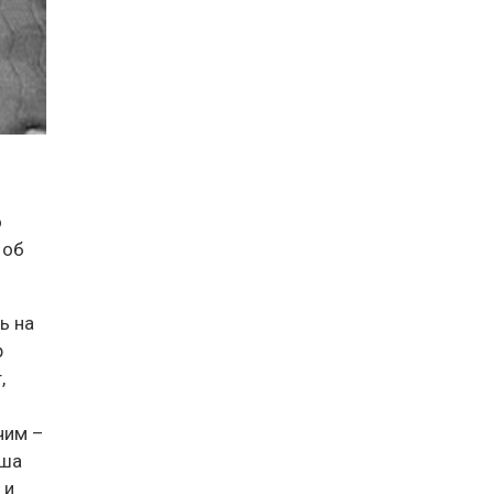
о
 об
ь на
р
,
чим –
оша
 и