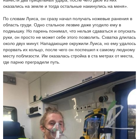
нанести два прицельных удара, после чего двое из них
оказались на земле и тогда остальные накинулись на меня».
По словам Луиса, он сразу начал получать ножевые ранения в
область груди. Одно стальное лезвие даже угодило ему в
подмышку. Но парень понимал, что нельзя сдаваться и опускать
руки, он просто не может себе этого позволить. Схватка длилась
около двух минут. Нападающие окружили Луиса, но ему удалось
прорвать их кольцо, после чего он поспешил к самому людному
месту поблизости. Им оказалась стройка в ста метрах от места,
где парню преградили путь.