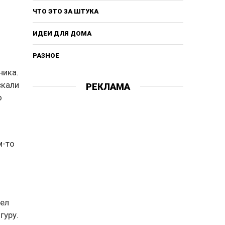
ЧТО ЭТО ЗА ШТУКА
ИДЕИ ДЛЯ ДОМА
РАЗНОЕ
ника.
скали
РЕКЛАМА
о
м-то
шел
гуру.