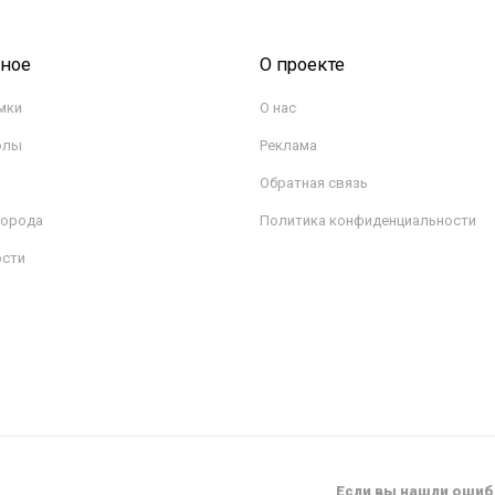
сное
О проекте
мки
О нас
олы
Реклама
Обратная связь
города
Политика конфиденциальности
ости
Если вы нашли ошибк