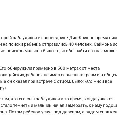
торый заблудился в заповеднике Дип-Крик во время пик
и на поиски ребенка отправились 40 человек. Саймона и
ью поисков малыша было то, чтобы найти его как можн
 Его обнаружили примерно в 500 метрах от места
олицейских, ребенок не имел серьезных травм и в обще
ые он сказал при встрече с отцом, было: «Со мной все
ру».
ам, что его сын заблудился в то время, когда увлекся
 стало темнеть и мальчик начал замерзать, к нему подо
она. Потом ребенок уснул под деревом, а рядом спал кен