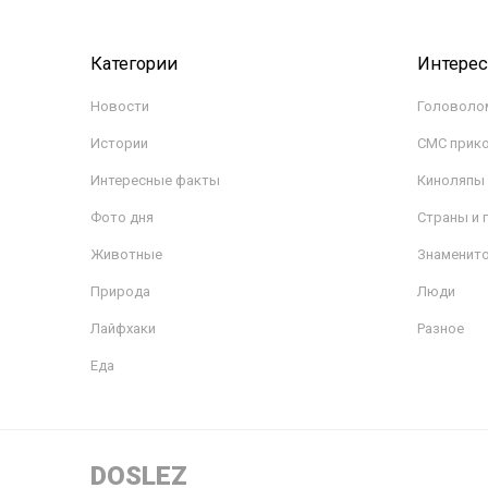
Категории
Интере
Новости
Головоло
Истории
СМС прик
Интересные факты
Киноляпы
Фото дня
Страны и 
Животные
Знаменит
Природа
Люди
Лайфхаки
Разное
Еда
DOSLEZ