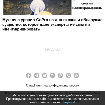
Мужчина уронил GoPro на дно океана и обнаружил
существо, которое даже эксперты не смогли
идентифицировать
РЕКЛАМА
О нас
Политика конфиденциальности
Если вы нашли ошибку, выделите фрагмент текста и нажмите Ctrl + Enter
Мы используем cookies, для вашего удобства на сайте.
Полное или частичное копирование материалов сайта запрещено.
Просматривая наш веб-сайт, вы соглашаетесь на использование
©
2026
. Разработано
креативными людьми
нами файлов cookies.
Закрыть!