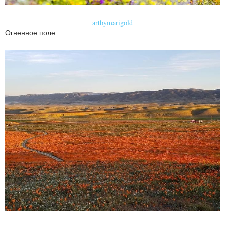
artbymarigold
Огненное поле