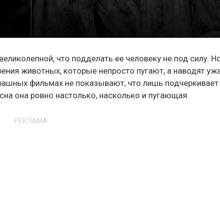
еликолепной, что подделать ее человеку не под силу. Н
рения животных, которые непросто пугают, а наводят ужа
рашных фильмах не показывают, что лишь подчеркивает
асна она ровно настолько, насколько и пугающая.
РЕКЛАМА