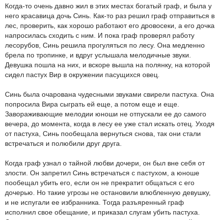
Когда-то очень давно жил в этих местах богатый граф, и была у
него красавица дочь Синь. Как-то раз решил граф отправиться в
лес, проверить, как хорошо работают его дровосеки, а его дочка
напросилась сходить с ним. И пока граф проверял работу
лесорубов, Синь решила прогуляться по лесу. Она медленно
брела по тропинке, и вдруг услышала мелодичные звуки.
Девушка пошла на них, и вскоре вышла на полянку, на которой
сидел пастух Вир в окружении пасущихся овец.
Синь была очарована чудесными звуками свирели пастуха. Она
попросила Вира сыграть ей еще, а потом еще и еще.
Завораживающие мелодии юноши не отпускали ее до самого
вечера, до момента, когда в лесу ее уже стал искать отец. Уходя
от пастуха, Синь пообещала вернуться снова, так они стали
встречаться и полюбили друг друга.
Когда граф узнал о тайной любви дочери, он был вне себя от
злости. Он запретил Синь встречаться с пастухом, а юноше
пообещал убить его, если он не прекратит общаться с его
дочерью. Но такие угрозы не остановили влюбленную девушку,
и не испугали ее избранника. Тогда разъяренный граф
исполнил свое обещание, и приказал слугам убить пастуха.