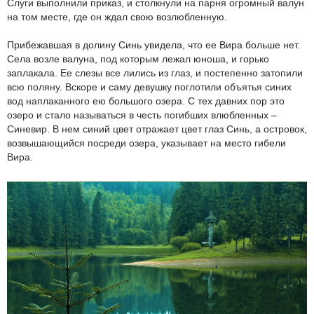
Слуги выполнили приказ, и столкнули на парня огромный валун
на том месте, где он ждал свою возлюбленную.
Прибежавшая в долину Синь увидела, что ее Вира больше нет.
Села возле валуна, под которым лежал юноша, и горько
заплакала. Ее слезы все лились из глаз, и постепенно затопили
всю поляну. Вскоре и саму девушку поглотили объятья синих
вод наплаканного ею большого озера. С тех давних пор это
озеро и стало называться в честь погибших влюбленных –
Синевир. В нем синий цвет отражает цвет глаз Синь, а островок,
возвышающийся посреди озера, указывает на место гибели
Вира.