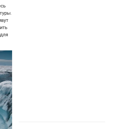
есь
туры.
ивут
шить
 для