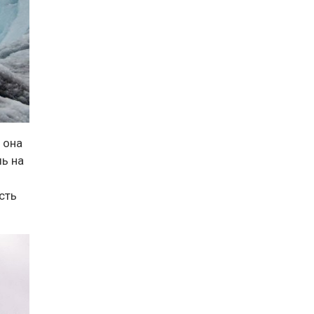
 она
шь на
сть