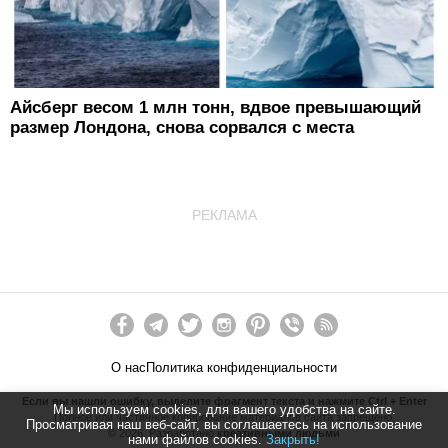
Айсберг весом 1 млн тонн, вдвое превышающий
размер Лондона, снова сорвался с места
РЕКЛАМА
О нас
Политика конфиденциальности
Если вы нашли ошибку, выделите фрагмент текста и нажмите Ctrl + Enter
Мы используем cookies, для вашего удобства на сайте.
Полное или частичное копирование материалов сайта запрещено.
Просматривая наш веб-сайт, вы соглашаетесь на использование
©
2026
. Разработано
креативными людьми
нами файлов cookies.
Закрыть!