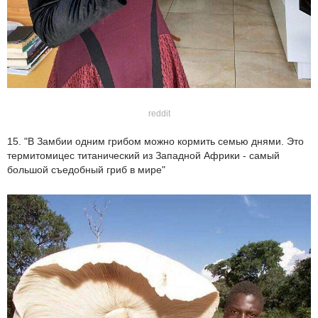
reddit
15. "В Замбии одним грибом можно кормить семью днями. Это
термитомицес титанический из Западной Африки - самый
большой съедобный гриб в мире"