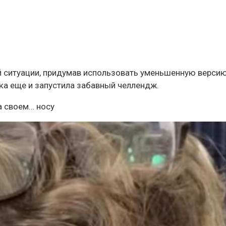
 ситуации, придумав использовать уменьшенную верси
а еще и запустила забавный челлендж.
на своем… носу