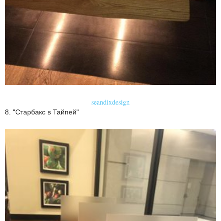
seandixdesign
8. "Старбакс в Тайпей"