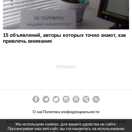
15 объявлений, авторы которых точно знают, как
привлечь внимание
РЕКЛАМА
О нас
Политика конфиденциальности
Если вы нашли ошибку, выделите фрагмент текста и нажмите Ctrl + Enter
Мы используем cookies, для вашего удобства на сайте.
Полное или частичное копирование материалов сайта запрещено.
Просматривая наш веб-сайт, вы соглашаетесь на использование
©
2026
. Разработано
креативными людьми