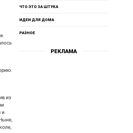
ЧТО ЭТО ЗА ШТУКА
ИДЕИ ДЛЯ ДОМА
РАЗНОЕ
ак
алось
о
РЕКЛАМА
орию.
ив из
ни
 и
Ныне,
коле,