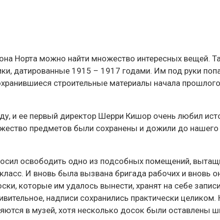
она Норта можно найти множество интересных вещей. Т
ники, датированные 1915 – 1917 годами. Им под руки поп
охранившиеся строительные материалы начала прошлог
оду, и ее первый директор Шерри Кишор очень любил ист
ножество предметов были сохранены и дожили до нашего
осил освободить одно из подсобных помещений, вытащ
класс. И вновь была вызвана бригада рабочих и вновь о
ки, которые им удалось вынести, хранят на себе записи
ивительное, надписи сохранились практически целиком. 
ются в музей, хотя несколько досок были оставлены ш