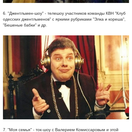
6. "Джентльмен-шоу" - телешоу участников команды КВН "Клуб
одесских джентльменов" с яркими рубриками "Элка и кореша",
"Бешеные бабки" и др.
7. "Моя семья" - ток-шоу с Валерием Комиссаровым и этой