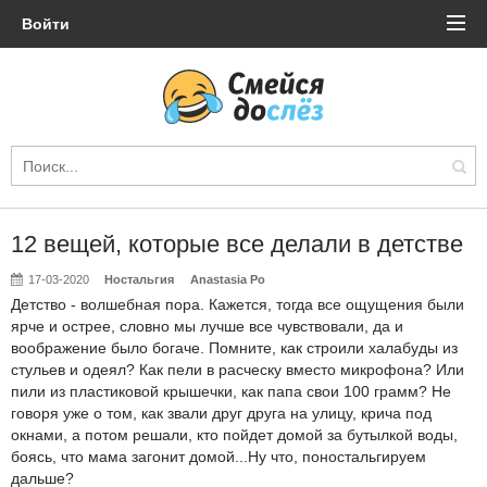
Войти
12 вещей, которые все делали в детстве
17-03-2020
Ностальгия
Anastasia Po
Детство - волшебная пора. Кажется, тогда все ощущения были
ярче и острее, словно мы лучше все чувствовали, да и
воображение было богаче. Помните, как строили халабуды из
стульев и одеял? Как пели в расческу вместо микрофона? Или
пили из пластиковой крышечки, как папа свои 100 грамм? Не
говоря уже о том, как звали друг друга на улицу, крича под
окнами, а потом решали, кто пойдет домой за бутылкой воды,
боясь, что мама загонит домой...Ну что, поностальгируем
дальше?