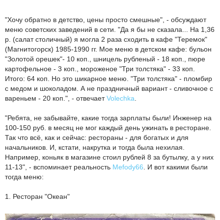
"Хочу обратно в детство, цены просто смешные", - обсуждают
меню советских заведений в сети. "Да я бы не сказала... На 1,36
р. (салат столичный) я могла 2 раза сходить в кафе "Теремок"
(Магнитогорск) 1985-1990 гг. Мое меню в детском кафе: бульон
"Золотой орешек"- 10 коп., шницель рубленый - 18 коп., пюре
картофельное - 3 коп., мороженое "Три толстяка" - 33 коп.
Итого: 64 коп. Но это шикарное меню. "Три толстяка" - пломбир
с медом и шоколадом. А не праздничный вариант - сливочное с
вареньем - 20 коп.", - отвечает
Volechka
.
"Ребята, не забывайте, какие тогда зарплаты были! Инженер на
100-150 руб. в месяц не мог каждый день ужинать в ресторане.
Так что всё, как и сейчас: рестораны - для богатых и для
начальников. И, кстати, накрутка и тогда была нехилая.
Например, коньяк в магазине стоил рублей 8 за бутылку, а у них
11-13", - вспоминает реальность
Mefody66
. И вот какими были
тогда меню:
1. Ресторан "Океан"