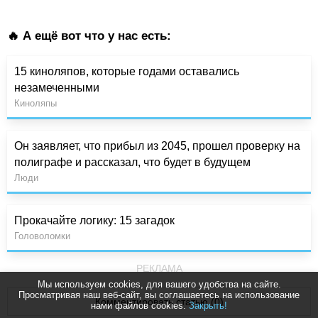
🔥 А ещё вот что у нас есть:
15 киноляпов, которые годами оставались
незамеченными
Киноляпы
Он заявляет, что прибыл из 2045, прошел проверку на
полиграфе и рассказал, что будет в будущем
Люди
Прокачайте логику: 15 загадок
Головоломки
РЕКЛАМА
Мы используем cookies, для вашего удобства на сайте.
Просматривая наш веб-сайт, вы соглашаетесь на использование
Комментировать статью (0)
нами файлов cookies.
Закрыть!