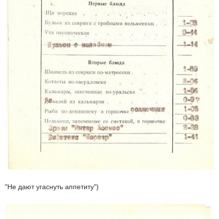
"Не дают угаснуть аппетиту")