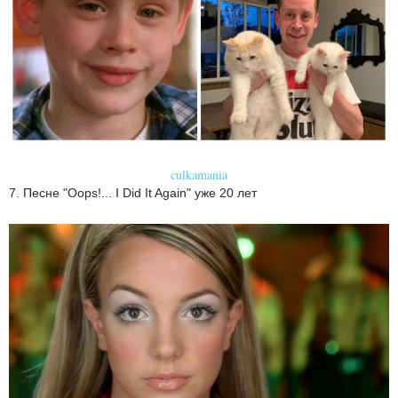
culkamania
7. Песне "Oops!... I Did It Again" уже 20 лет