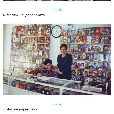
пикабу
4. Магазин видеопроката
пикабу
5. Четкие парнишки)