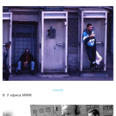
пикабу
8. У офиса МММ