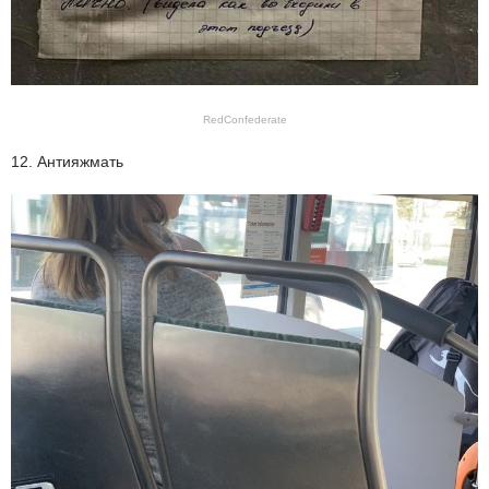
RedConfederate
12. Антияжмать