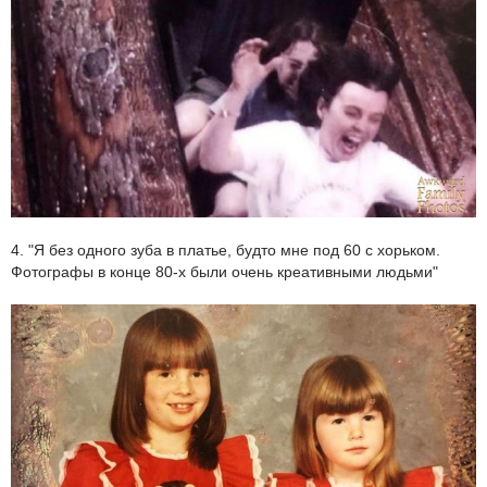
4. "Я без одного зуба в платье, будто мне под 60 с хорьком.
Фотографы в конце 80-х были очень креативными людьми"