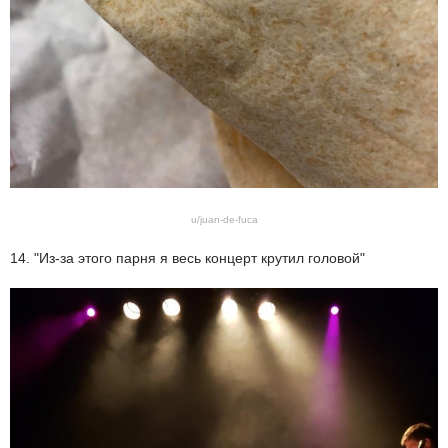
u/juan-de-fuca
14. "Из-за этого парня я весь концерт крутил головой"