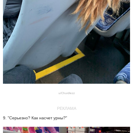
u/Churdlezz
РЕКЛАМА
9. "Серьезно? Как насчет урны?"