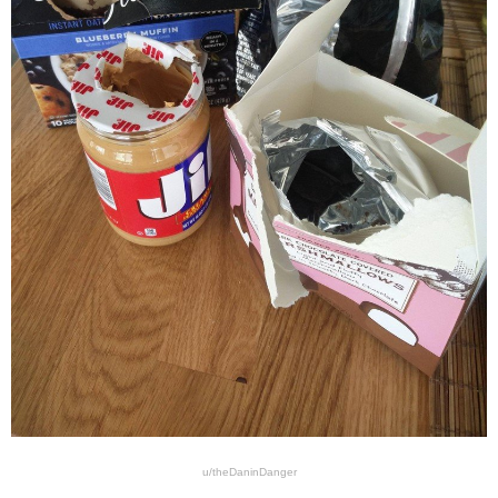
u/theDaninDanger