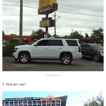
u/FunkyButter
7. Или вот так?