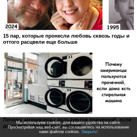
15 пар, которые пронесли любовь сквозь годы и
оттого расцвели еще больше
Почему американцы пользуются прачечной, если
Мы используем cookies, для вашего удобства на сайте.
дома есть стиральная машина
Просматривая наш веб-сайт, вы соглашаетесь на использование
нами файлов cookies.
Закрыть!