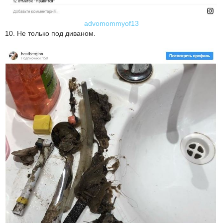
advomommyof13
10. Не только под диваном.