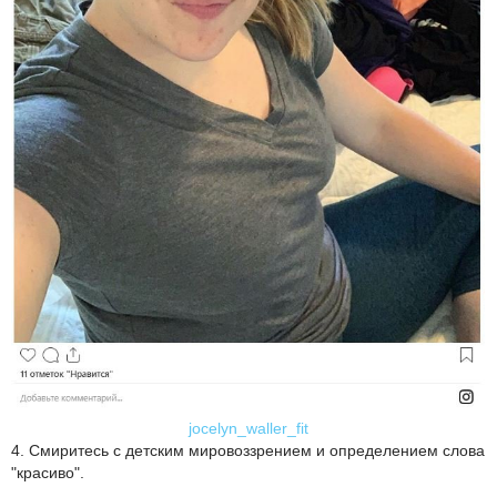
jocelyn_waller_fit
4. Смиритесь с детским мировоззрением и определением слова
"красиво".