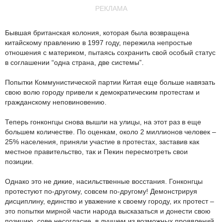
РЕКЛАМА
Бывшая британская колония, которая была возвращена
китайскому правлению в 1997 году, пережила непростые
отношения с материком, пытаясь сохранить свой особый статус
в соглашении “одна страна, две системы”.
Попытки Коммунистической партии Китая еще больше навязать
свою волю городу привели к демократическим протестам и
гражданскому неповиновению.
Теперь гонконгцы снова вышли на улицы, на этот раз в еще
большем количестве. По оценкам, около 2 миллионов человек –
25% населения, приняли участие в протестах, заставив как
местное правительство, так и Пекин пересмотреть свои
позиции.
Однако это не дикие, насильственные восстания. Гонконгцы
протестуют по-другому, совсем по-другому! Демонстрируя
дисциплину, единство и уважение к своему городу, их протест –
это попытки мирной части народа высказаться и донести свою
позицию, сове несогласие, в лучшем из возможных проявлений