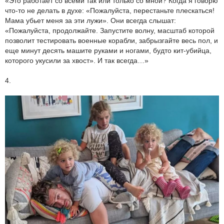
«Это работает со всеми так или только со мной? Когда я говорю
что-то не делать в духе: «Пожалуйста, перестаньте плескаться!
Мама убьет меня за эти лужи». Они всегда слышат:
«Пожалуйста, продолжайте. Запустите волну, масштаб которой
позволит тестировать военные корабли, забрызгайте весь пол, и
еще минут десять машите руками и ногами, будто кит-убийца,
которого укусили за хвост». И так всегда…»
4.