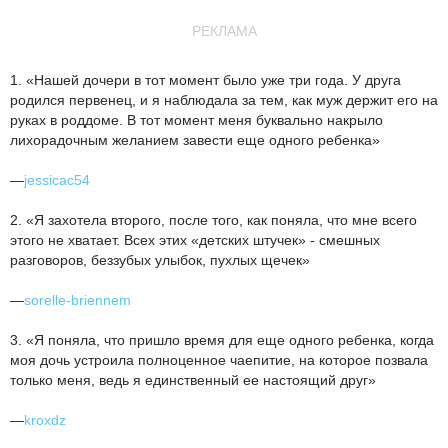
РЕКЛАМА
1. «Нашей дочери в тот момент было уже три года. У друга
родился первенец, и я наблюдала за тем, как муж держит его на
руках в роддоме. В тот момент меня буквально накрыло
лихорадочным желанием завести еще одного ребенка»
—
jessicac54
2. «Я захотела второго, после того, как поняла, что мне всего
этого не хватает. Всех этих «детских штучек» - смешных
разговоров, беззубых улыбок, пухлых щечек»
—
sorelle-briennem
3. «Я поняла, что пришло время для еще одного ребенка, когда
моя дочь устроила полноценное чаепитие, на которое позвала
только меня, ведь я единственный ее настоящий друг»
—
kroxdz