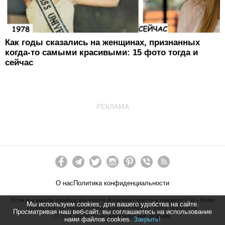
Как годы сказались на женщинах, признанных
когда-то самыми красивыми: 15 фото тогда и
сейчас
РЕКЛАМА
О нас
Политика конфиденциальности
Если вы нашли ошибку, выделите фрагмент текста и нажмите Ctrl + Enter
Мы используем cookies, для вашего удобства на сайте.
Полное или частичное копирование материалов сайта запрещено.
Просматривая наш веб-сайт, вы соглашаетесь на использование
©
2026
. Разработано
креативными людьми
нами файлов cookies.
Закрыть!