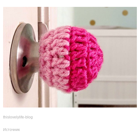
thislovelylife-blog
Источник