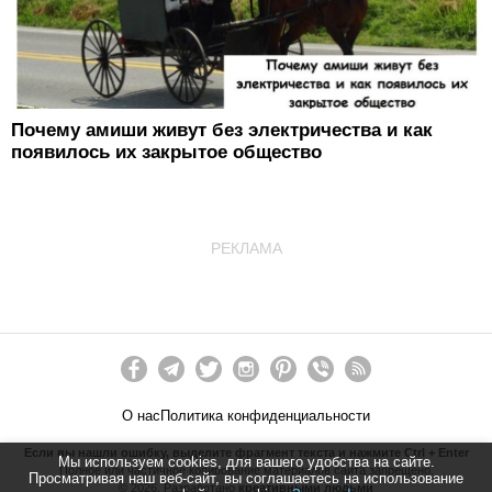
Почему амиши живут без электричества и как
появилось их закрытое общество
РЕКЛАМА
О нас
Политика конфиденциальности
Если вы нашли ошибку, выделите фрагмент текста и нажмите Ctrl + Enter
Мы используем cookies, для вашего удобства на сайте.
Полное или частичное копирование материалов сайта запрещено.
Просматривая наш веб-сайт, вы соглашаетесь на использование
©
2026
. Разработано
креативными людьми