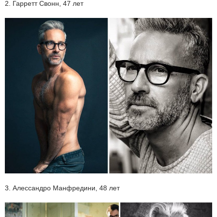
2. Гарретт Свонн, 47 лет
3. Алессандро Манфредини, 48 лет