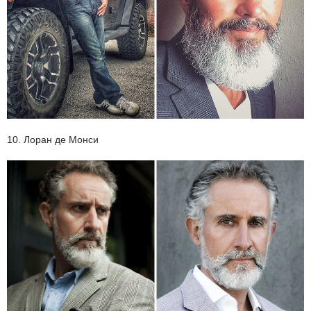
10. Лоран де Монси