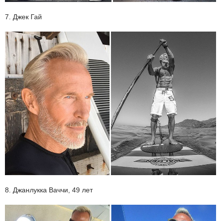
7. Джек Гай
8. Джанлукка Ваччи, 49 лет