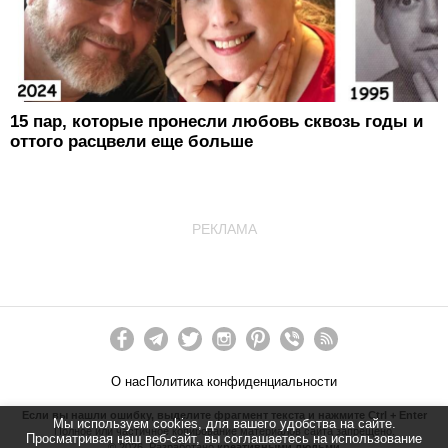
15 пар, которые пронесли любовь сквозь годы и
оттого расцвели еще больше
РЕКЛАМА
О нас
Политика конфиденциальности
Если вы нашли ошибку, выделите фрагмент текста и нажмите Ctrl + Enter
Мы используем cookies, для вашего удобства на сайте.
Полное или частичное копирование материалов сайта запрещено.
Просматривая наш веб-сайт, вы соглашаетесь на использование
©
2026
. Разработано
креативными людьми