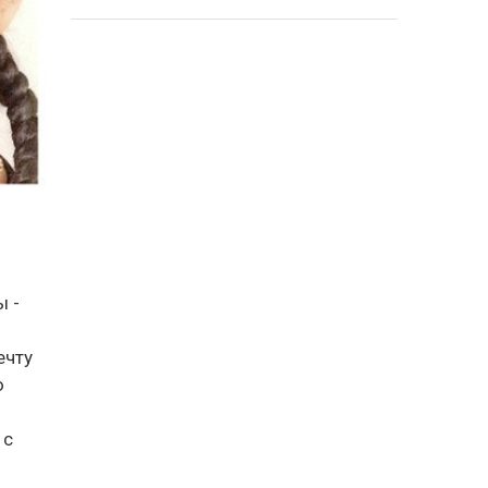
ы -
ечту
ю
 с