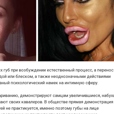
ых губ при возбуждении естественный процесс, а перенос
мадой или блеском, а также неоднозначными действиями
явный психологический намек на интимную сферу.
париванию, демонстрируют самцам увеличившиеся, набух
кают своих кавалеров. В обществе прямая демонстрация
й не практикуется, именно поэтому губы на лице