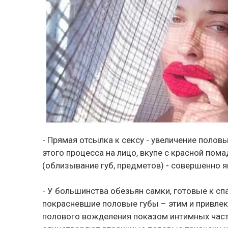
- Прямая отсылка к сексу - увеличение полов
этого процесса на лицо, вкупе с красной по
(облизывание губ, предметов) - совершенно 
- У большинства обезьян самки, готовые к с
покрасневшие половые губы – этим и привле
полового вожделения показом интимных часте