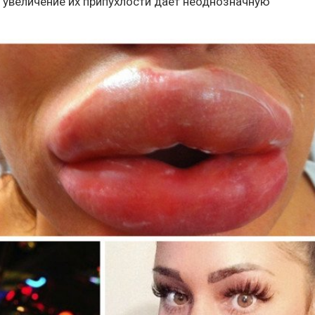
 увеличение их припухлости дает неоднозначную