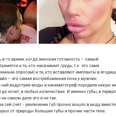
ь в то время, когда женская готовность – самый
емятся и те, кто накачивает грудь, т.к. это сама
енным опросам) и те, кто вставляют импланты в ягодиц
айл – это самая востребованная поза у мужчин.
а ней индустрия моды и кинематограф породили некую м
гда хочет, в любых количествах. И именно губы, в перву
на самом деле это и не так.
 сей счет - увеличение губ прочно вошло в моду вместе
орых от природы большие губы и прочие части тела.