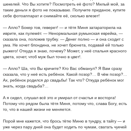
шекелей. Что Вы хотите? Посмотреть её фото? Милый мой, за
такие деньги я фото не показываю. Получите приданое, купите
себе фотоаппарат и снимайте её, сколько влезет!
— Алло? Бокер тов, геверет! — и тётя Миня затараторила на
иврите, как пулемёт. — Ненормальная румынская еврейка, —
сказала она, положив трубку. — Денег полно — и она сходит с
ума. Не хочет блондина, не хочет брюнета, подавай ей только
рыжего! Откуда я знаю, почему? Может, у неё спальня красного
цвета, хочет, чтоб муж был точно в цвет!.
— Алло? Ша, что Вы кричите? Кто Вас обманул? Я Вам сразу
сказала, что у неё есть ребёнок. Какой позор?… В чём позор?…
Ах, ребёнок родился до свадьбы! Так что? Откуда ребёнок мог
знать, когда свадьба?…
А я сидел, слушал всё это и умирал от счастья и восторга!
Потому что рядом была тётя Миня, потому что, слава Богу, есть
то, что в нашей жизни не меняется.
Порой мне кажется, что брось тётю Миню в тундру, в тайгу — и
уже через пару дней она будет ходить по чумам, сватать чукчей