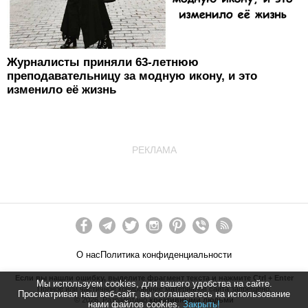
Журналисты приняли 63-летнюю
преподавательницу за модную икону, и это
изменило её жизнь
РЕКЛАМА
О нас
Политика конфиденциальности
Если вы нашли ошибку, выделите фрагмент текста и нажмите Ctrl + Enter
Мы используем cookies, для вашего удобства на сайте.
Полное или частичное копирование материалов сайта запрещено.
Просматривая наш веб-сайт, вы соглашаетесь на использование
©
2026
. Разработано
креативными людьми
нами файлов cookies.
Закрыть!