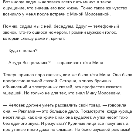
Вот иногда видишь человека всего пять минут, а такое
ощущение, что знаешь его всю жизнь. Точно такое же чувство
возникло у меня после встречи с Миной Моисеевной.
Помню, сидим мы с ней, беседуем. Вдруг — телефонный
звонок. Кто-то ошибся номером. Громкий мужской голос,
который слышу даже я, кричит:
— Куда я попал?!
— А куда Вы целились? — спрашивает тётя Миня.
Теперь пришла пора сказать, кем же была тётя Миня. Она была
профессиональной свахой. Сегодня, в эпоху брачных
объявлений и электронных связей, эта профессия кажется
ушедшей. Но только не для тех, кто знал Мину Моисеевну.
— Человек должен уметь расхвалить свой товар, — говорила
она. — Реклама — это большое дело. Посмотрите, когда курица
несёт яйцо, как она кричит, как она кудахчет. А утка несёт тихо
без единого звука. И результат? Куриные яйца все покупают, а
про утиные никто даже не слышал. Не было звуковой рекламы!