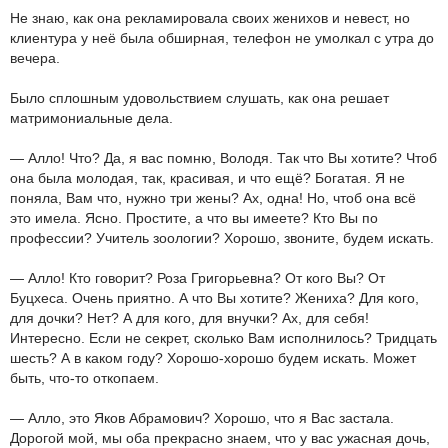
Не знаю, как она рекламировала своих женихов и невест, но
клиентура у неё была обширная, телефон не умолкал с утра до
вечера.
Было сплошным удовольствием слушать, как она решает
матримониальные дела.
— Алло! Что? Да, я вас помню, Володя. Так что Вы хотите? Чтоб
она была молодая, так, красивая, и что ещё? Богатая. Я не
поняла, Вам что, нужно три жены? Ах, одна! Но, чтоб она всё
это имела. Ясно. Простите, а что вы имеете? Кто Вы по
профессии? Учитель зоологии? Хорошо, звоните, будем искать.
— Алло! Кто говорит? Роза Григорьевна? От кого Вы? От
Буцхеса. Очень приятно. А что Вы хотите? Жениха? Для кого,
для дочки? Нет? А для кого, для внучки? Ах, для себя!
Интересно. Если не секрет, сколько Вам исполнилось? Тридцать
шесть? А в каком году? Хорошо-хорошо будем искать. Может
быть, что-то откопаем.
— Алло, это Яков Абрамович? Хорошо, что я Вас застала.
Дорогой мой, мы оба прекрасно знаем, что у вас ужасная дочь,