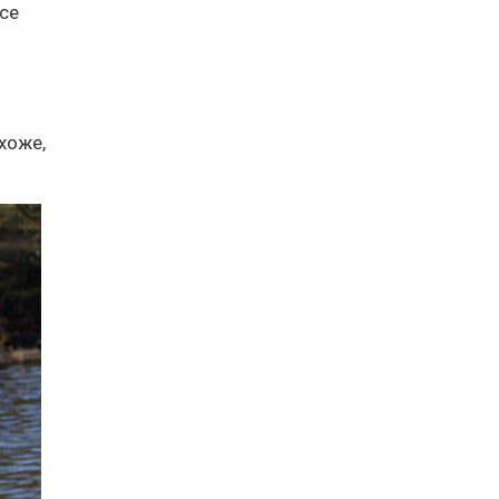
все
охоже,