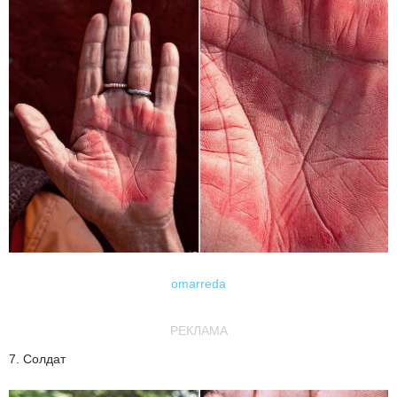
omarreda
РЕКЛАМА
7. Солдат