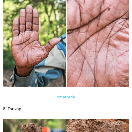
omarreda
8. Гончар