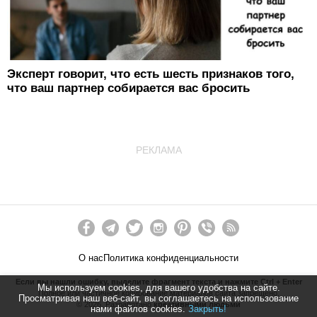
Эксперт говорит, что есть шесть признаков того,
что ваш партнер собирается вас бросить
РЕКЛАМА
О нас
Политика конфиденциальности
Если вы нашли ошибку, выделите фрагмент текста и нажмите Ctrl + Enter
Мы используем cookies, для вашего удобства на сайте.
Полное или частичное копирование материалов сайта запрещено.
Просматривая наш веб-сайт, вы соглашаетесь на использование
©
2026
. Разработано
креативными людьми
нами файлов cookies.
Закрыть!