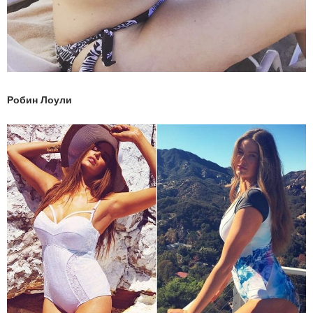
Робин Лоули